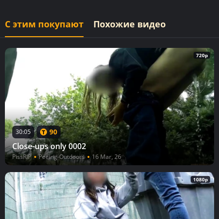
С этим покупают
Похожие видео
720p
90
30:05
Close-ups only 0002
PissRIP
Peeing-Outdoors
16 Mar, 26
1080p