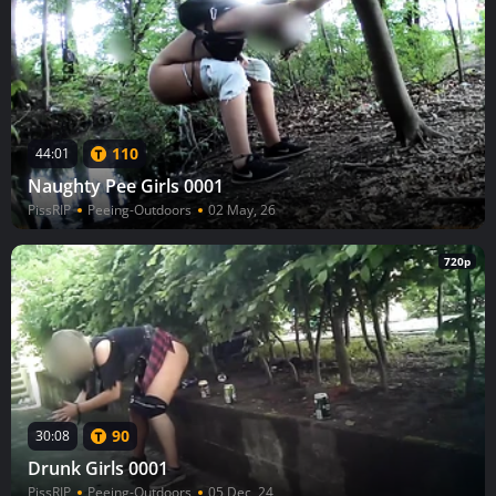
110
44:01
Naughty Pee Girls 0001
PissRIP
Peeing-Outdoors
02 May, 26
720p
90
30:08
Drunk Girls 0001
PissRIP
Peeing-Outdoors
05 Dec, 24