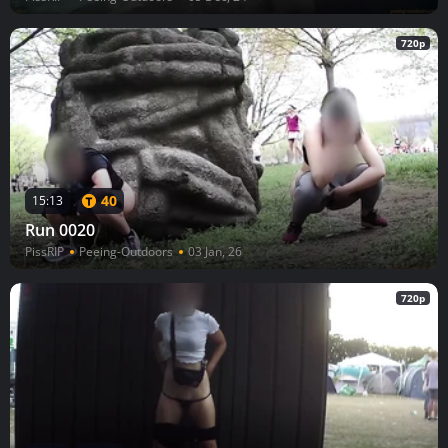
720p
40
15:13
Run 0020
PissRIP
Peeing-Outdoors
03 Jan, 26
720p