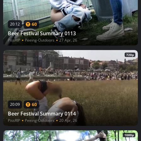
60
20:12
Beer Festival Summary 0113
PissRIP
Peeing-Outdoors
27 Apr, 26
720p
60
20:09
Beer Festival Summary 0114
PissRIP
Peeing-Outdoors
20 Apr, 26
1080p