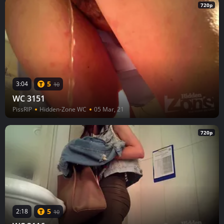
720p
5
3:04
10
WC 3151
PissRIP
Hidden-Zone WC
05 Mar, 21
720p
5
2:18
10