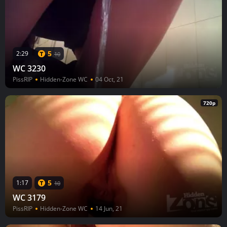
5
2:29
10
WC 3230
PissRIP
Hidden-Zone WC
04 Oct, 21
720p
5
1:17
10
WC 3179
PissRIP
Hidden-Zone WC
14 Jun, 21