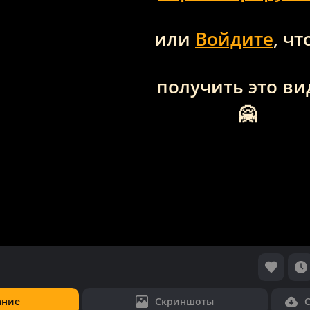
или
Войдите
, ч
получить это ви
🤗
ание
Скриншоты