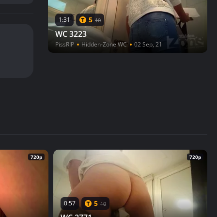
5
1:31
10
WC 3223
PissRIP
Hidden-Zone WC
02 Sep, 21
720p
720p
5
0:57
10