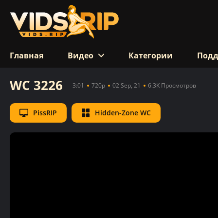
Главная
Видео
Категории
Под
WC 3226
3:01
720p
02 Sep, 21
6.3K Просмотров
PissRIP
Hidden-Zone WC