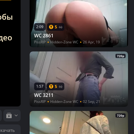
тобы
5
2:09
10
део
WC 2861
PissRIP
Hidden-Zone WC
26 Apr, 19
720p
5
1:57
10
WC 3211
PissRIP
Hidden-Zone WC
02 Sep, 21
720p
Скачать