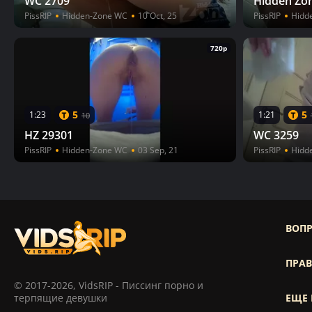
WC 2709
Hidden Zo
PissRIP
Hidden-Zone WC
10 Oct, 25
PissRIP
Hidd
720p
5
5
1:23
1:21
10
HZ 29301
WC 3259
PissRIP
Hidden-Zone WC
03 Sep, 21
PissRIP
Hidd
ВОПР
ПРА
© 2017-2026, VidsRIP - Писсинг порно и
терпящие девушки
ЕЩЕ