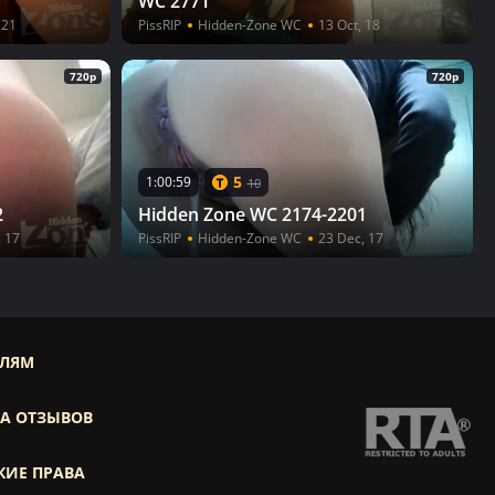
WC 2771
 21
PissRIP
Hidden-Zone WC
13 Oct, 18
720p
720p
5
1:00:59
10
2
Hidden Zone WC 2174-2201
, 17
PissRIP
Hidden-Zone WC
23 Dec, 17
ЕЛЯМ
А ОТЗЫВОВ
КИЕ ПРАВА