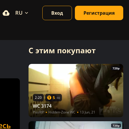
RU
Вход
Регистрация
С этим покупают
720p
5
2:20
10
WC 3174
PissRIP
Hidden-Zone WC
13 Jun, 21
есь
720p