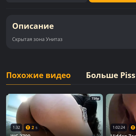
Описание
Скрытая зона Унитаз
Похожие видео
Больше Piss
720p
2
1:32
1:02:24
5