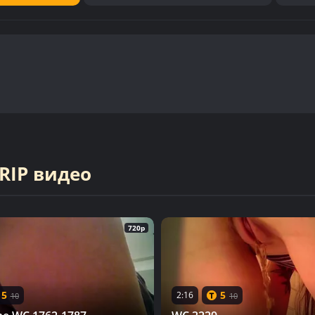
RIP видео
720p
5
5
2:16
10
10