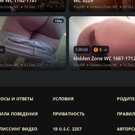
ne WC 1762-1787
WC 3229
en-Zone WC
16 Dec, 17
PissRIP
Hidden-Zone WC
04 Oct,
720p
5
1:00:42
10
10
Hidden Zone WC 1687-171
en-Zone WC
03 Dec, 21
PissRIP
Hidden-Zone WC
16 Dec
ОСЫ И ОТВЕТЫ
УСЛОВИЯ
РОДИТ
ВИЛА ПОВЕДЕНИЯ
ПРИВАТНОСТЬ
ПРАВИЛ
 ПИССИНГ ВИДЕО
18 U.S.C. 2257
АВТОРС