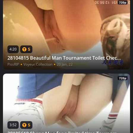
720p
5
4:20
28104815 Beautiful Man Tournament Toilet Check vol.27
PissRIP
Voyeur Collection
20 Jan, 22
720p
5
3:52