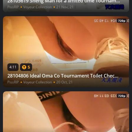
28105619 Sheng Man for a limited time Tournament Toilet Check vol.36
PissRIP
Voyeur Collection
21 Nov, 21
720p
5
4:11
28104806 Ideal Oma Co Tournament Toilet Check vol.22
PissRIP
Voyeur Collection
20 Oct, 21
720p