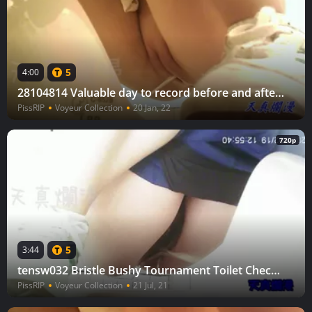
5
4:00
28104814 Valuable day to record before and after Tournament Toilet check vol.26
PissRIP
Voyeur Collection
20 Jan, 22
720p
5
3:44
tensw032 Bristle Bushy Tournament Toilet Check vol.32
PissRIP
Voyeur Collection
21 Jul, 21