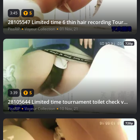
5
3:45
28105547 Limited time 6 thin hair recording Tournament toilet check vol.34
PissRIP
Voyeur Collection
01 Nov, 21
720p
5
3:39
28105644 Limited time tournament toilet check vol.39
PissRIP
Voyeur Collection
10 Nov, 21
720p