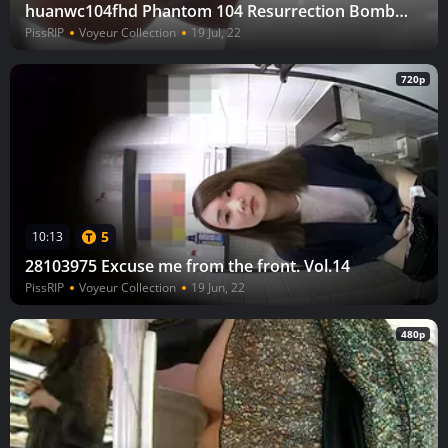
huanwc104fhd Phantom 104 Resurrection Bomb! In the feature-length Corona, the girls of the unused fresh meat man
PissRIP
Voyeur Collection
19 Jul, 22
720p
5
10:13
28103975 Excuse me from the front. Vol.14
PissRIP
Voyeur Collection
19 Jun, 22
480p