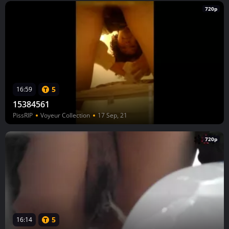
720p
5
16:59
15384561
PissRIP
Voyeur Collection
17 Sep, 21
720p
5
16:14