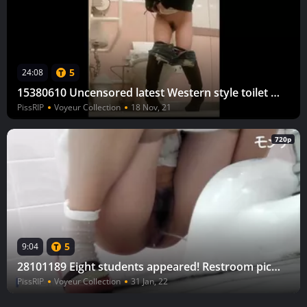
5
24:08
15380610 Uncensored latest Western style toilet department store
PissRIP
Voyeur Collection
18 Nov, 21
720p
5
9:04
28101189 Eight students appeared! Restroom picture scroll
PissRIP
Voyeur Collection
31 Jan, 22