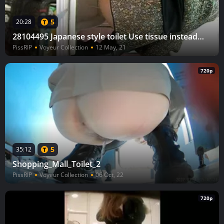
5
20:28
28104495 Japanese style toilet Use tissue instead of napkin, etc. 21 people in their 20s to 50s
PissRIP
Voyeur Collection
12 May, 21
720p
5
35:12
Shopping_Mall_Toilet_2
PissRIP
Voyeur Collection
06 Oct, 22
720p