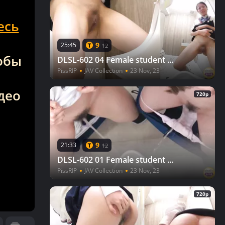
есь
9
25:45
12
тобы
DLSL-602 04 Female student with the urge to urinate, had to peeing in males staff toilet
PissRIP
JAV Collection
23 Nov, 23
део
720p
9
21:33
12
DLSL-602 01 Female student with the urge to urinate, had to peeing in males staff toilet
PissRIP
JAV Collection
23 Nov, 23
720p