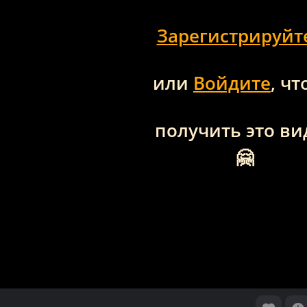
Зарегистрируйт
или
Войдите
, ч
получить это ви
🤗