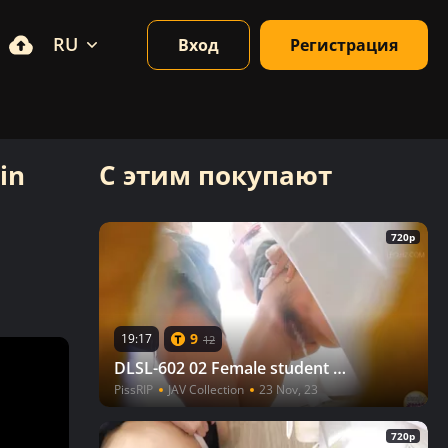
RU
Вход
Регистрация
in
С этим покупают
720p
9
19:17
12
DLSL-602 02 Female student with the urge to urinate, had to peeing in males staff toilet
PissRIP
JAV Collection
23 Nov, 23
720p