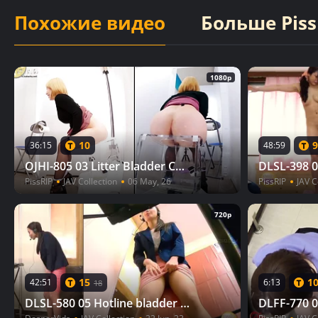
Похожие видео
Больше Piss
1080p
10
9
36:15
48:59
OJHI-805 03 Litter Bladder Collection 12: The Limit of Western-Style Buttocks Edition [Chapter Sales Available!]
PissRIP
JAV Collection
06 May, 26
PissRIP
JAV C
720p
15
1
42:51
6:13
18
DLSL-580 05 Hotline bladder tightness. Female operators reaching their pee holding limit