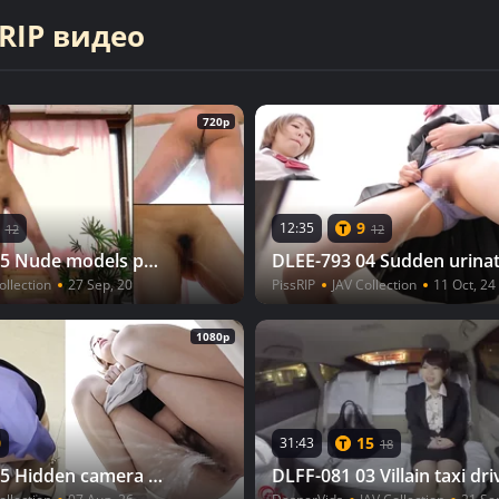
RIP видео
720p
9
12:35
12
12
DLSL-398 05 Nude models painting class unbearable pissing urge
ollection
27 Sep, 20
PissRIP
JAV Collection
11 Oct, 24
1080p
0
15
31:43
18
DLFF-770 05 Hidden camera footage in the office: Office lady rushes to pee 2