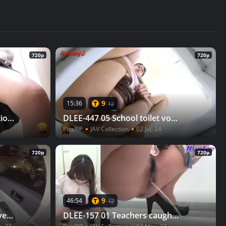
720p
720p
9
15:36
12
DLEE-793 04 Sudden urination urge on the way to school: schoolgirls rushing to the toilet with pre-pee drips.
DLEE-447 05 School toilet voyeur: everyday’s urination of female teachers
PissRIP
JAV Collection
02 Jul, 24
720p
720p
9
46:54
12
DLFF-081 03 Villain taxi driver offering mixed diuretic drink to women Moving car peeing and wetting voyeur
DLEE-157 01 Teachers caught peeing on hidden camera