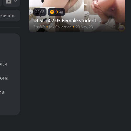
9
23:08
12
Скачать
DLSL-602 03 Female student with the urge to urinate, had to peeing in males staff toilet
PissRIP
JAV Collection
23 Nov, 23
лся
 она
ма