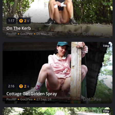
2
1:17
5
On The Kerb
PissRIP
Got2Pee
06 Mar, 25
720p
2
2:16
5
Cottage Girl Golden Spray
PissRIP
Got2Pee
27 Sep, 24
720p