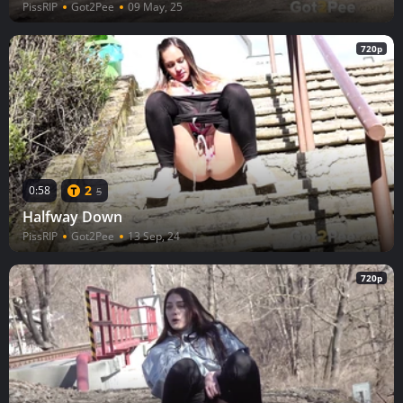
PissRIP
Got2Pee
09 May, 25
720p
2
0:58
5
Halfway Down
PissRIP
Got2Pee
13 Sep, 24
720p