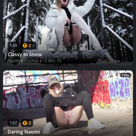
2
1:20
5
Classy In Snow
PissRIP
Got2Pee
12 Mar, 25
720p
2
1:07
Daring Naomi