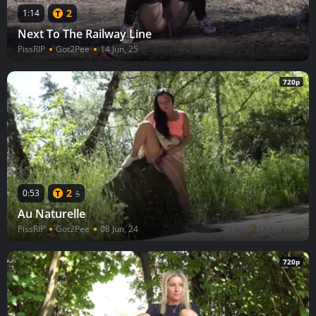
2
1:14
Next To The Railway Line
PissRIP
Got2Pee
14 Jun, 25
720p
2
0:53
5
Au Naturelle
PissRIP
Got2Pee
08 Jun, 24
720p