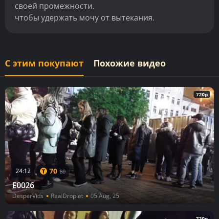
своей промежности.
чтобы удержать мочу от вытекания.
С этим покупают
Похожие видео
720p
70
24:12
80
E0026
DesperVids
RealDroplet
05 Aug, 25
720p