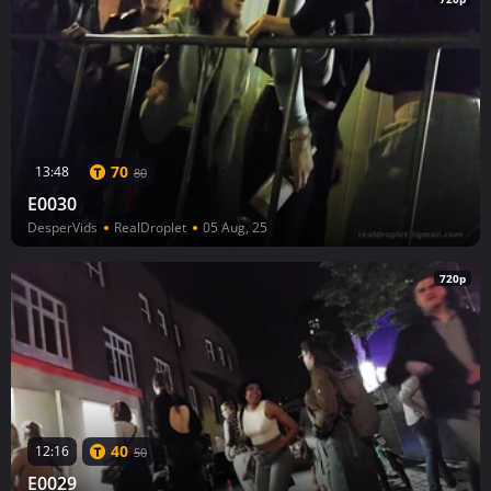
70
13:48
80
E0030
DesperVids
RealDroplet
05 Aug, 25
720p
40
12:16
50
E0029