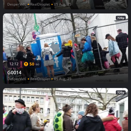
DesperVids
RealDroplet
05 Aug, 25
720p
50
12:12
60
G0014
DesperVids
RealDroplet
05 Aug, 25
720p