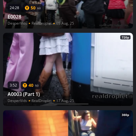
50
24:28
60
E0028
DesperVids
RealDroplet
05 Aug, 25
720p
40
3:52
50
A0003 (Part 1)
DesperVids
RealDroplet
17 Aug, 25
360p