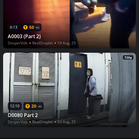
50
6:13
60
A0003 (Part 2)
DesperVids
RealDroplet
19 Aug, 25
720p
20
12:10
30
D0080 Part 2
DesperVids
RealDroplet
03 Aug, 25