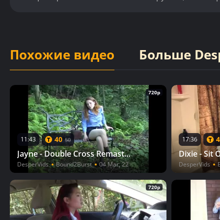
Похожие видео
Больше Des
720p
40
4
11:43
17:36
50
Jayne - Double Cross Remastered
Dixie - Sit 
DesperVids
Bound2Burst
04 Mar, 22
DesperVids
720p