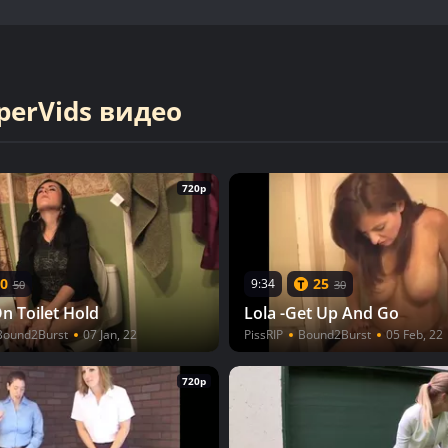
perVids видео
720p
0
25
9:34
50
30
On Toilet Hold
Lola -Get Up And Go
Bound2Burst
07 Jan, 22
PissRIP
Bound2Burst
05 Feb, 22
720p