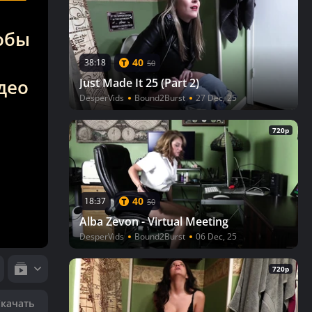
тобы
40
38:18
50
део
Just Made It 25 (Part 2)
DesperVids
Bound2Burst
27 Dec, 25
720p
40
18:37
50
Alba Zevon - Virtual Meeting
DesperVids
Bound2Burst
06 Dec, 25
720p
Скачать