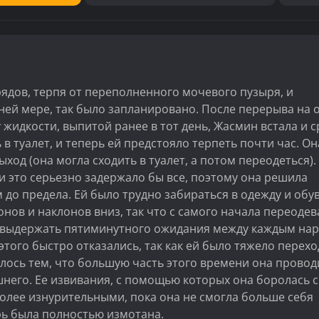
ядов, терпя от переполненного мочевого пузыря, и
йней мере, так было запланировано. После перерыва на 
 жидкости, выпитой ранее в тот день, Жасмин встала и с
 в туалет, и теперь ей предстояло терпеть почти час. Он
ыход (она могла сходить в туалет, а потом переодеться).
и это серьезно задержало бы все, поэтому она решила
о предела. Ей было трудно забираться в одежду и обув
онов и наклонов вниз, так что с самого начала переоде
ла выдержать пятиминутного ожидания между каждым на
этого быстро отказались, так как ей было тяжело перех
илось тем, что большую часть этого времени она провод
шнего. Ее извивания, с помощью которых она боролась с
олее изнурительными, пока она не смогла больше себя
ерь была полностью измотана.