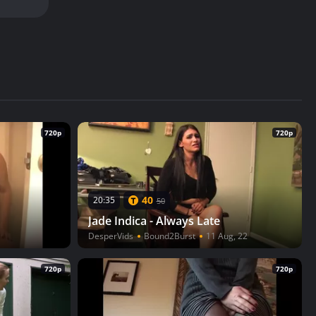
720p
720p
40
20:35
50
Jade Indica - Always Late
DesperVids
Bound2Burst
11 Aug, 22
720p
720p