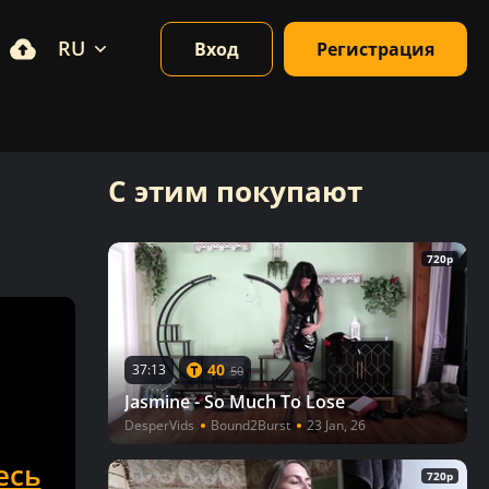
RU
Вход
Регистрация
С этим покупают
720p
40
37:13
50
Jasmine - So Much To Lose
DesperVids
Bound2Burst
23 Jan, 26
есь
720p