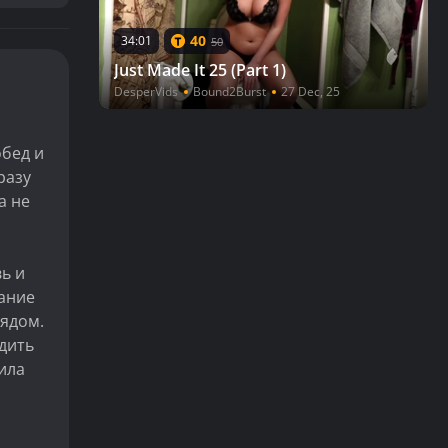
40
34:01
50
Just Made It 25 (Part 1)
DesperVids
Bound2Burst
27 Dec, 25
обед и
разу
а не
ь и
вание
рядом.
одить
ила