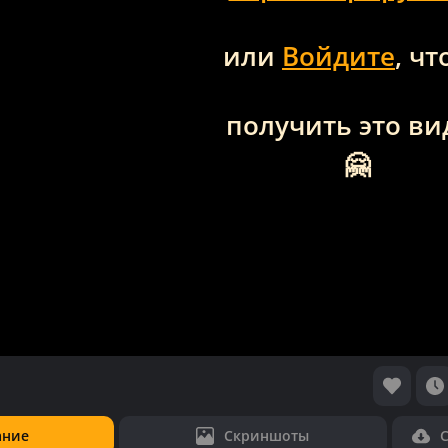
или
Войдите
, ч
получить это ви
🤗
ание
Скриншоты