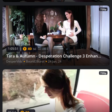
720p
40
1:05:51
50
Tara & Autumn - Desperation Challenge 3 Enhanced
DesperVids
Bound2Burst
24 Jun, 24
720p