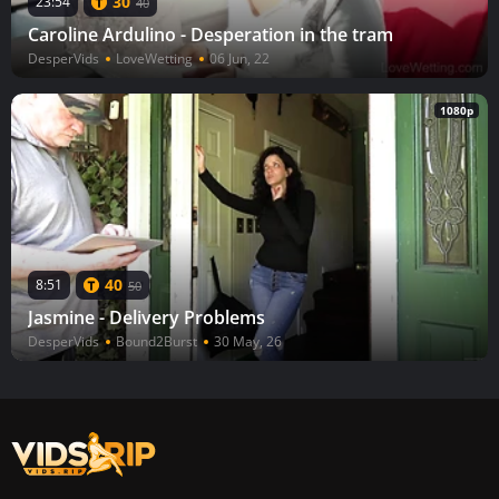
30
23:54
40
Caroline Ardulino - Desperation in the tram
DesperVids
LoveWetting
06 Jun, 22
1080p
40
8:51
50
Jasmine - Delivery Problems
DesperVids
Bound2Burst
30 May, 26