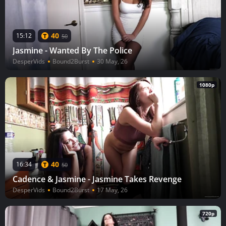
40
15:12
50
Jasmine - Wanted By The Police
DesperVids
Bound2Burst
30 May, 26
1080p
40
16:34
50
Cadence & Jasmine - Jasmine Takes Revenge
DesperVids
Bound2Burst
17 May, 26
720p