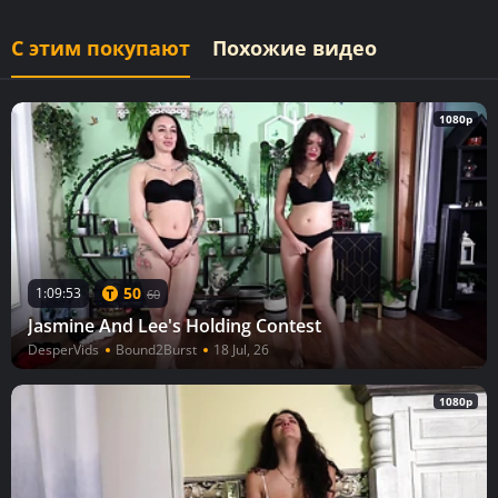
С этим покупают
Похожие видео
1080p
50
1:09:53
60
Jasmine And Lee's Holding Contest
DesperVids
Bound2Burst
18 Jul, 26
1080p