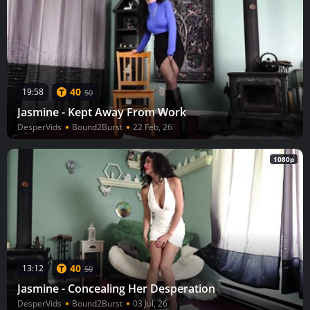
40
19:58
50
Jasmine - Kept Away From Work
DesperVids
Bound2Burst
22 Feb, 26
1080p
40
13:12
50
Jasmine - Concealing Her Desperation
DesperVids
Bound2Burst
03 Jul, 26