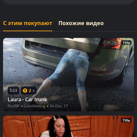
С этим покупают
Похожие видео
720p
2
5:23
5
Laura - Car trunk
PissRIP
LoveWetting
04 Dec, 17
720p