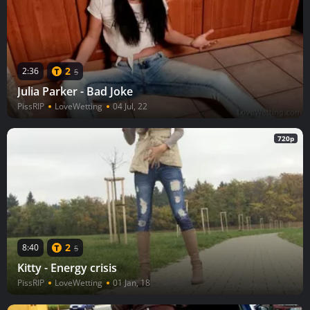
2
2:36
5
Julia Parker - Bad Joke
PissRIP
LoveWetting
04 Jul, 22
720p
2
8:40
5
Kitty - Energy crisis
PissRIP
LoveWetting
01 Jan, 18