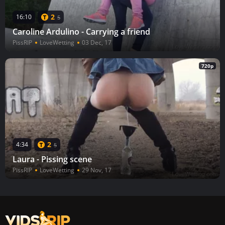
2
16:10
5
Caroline Ardulino - Carrying a friend
PissRIP
LoveWetting
03 Dec, 17
720p
2
4:34
5
Laura - Pissing scene
PissRIP
LoveWetting
29 Nov, 17