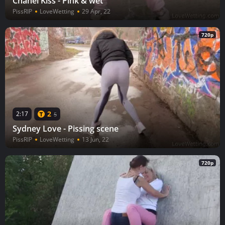
Chanel Kiss - Pink & wet
PissRIP
LoveWetting
29 Apr, 22
720p
2
2:17
5
Sydney Love - Pissing scene
PissRIP
LoveWetting
13 Jun, 22
720p