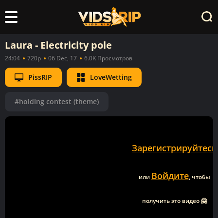
Laura - Electricity pole
24:04
720p
06 Dec, 17
6.0K Просмотров
PissRIP
LoveWetting
#holding contest (theme)
Зарегистрируйтесь
Войдите
или
, чтобы
получить это видео 🤗