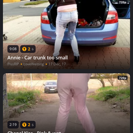
720p
2
9:08
5
Annie - Car trunk too small
PissRIP
LoveWetting
17 Dec, 17
720p
2
2:19
5