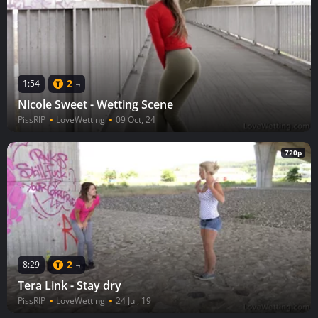
2
1:54
5
Nicole Sweet - Wetting Scene
PissRIP
LoveWetting
09 Oct, 24
720p
2
8:29
5
Tera Link - Stay dry
PissRIP
LoveWetting
24 Jul, 19