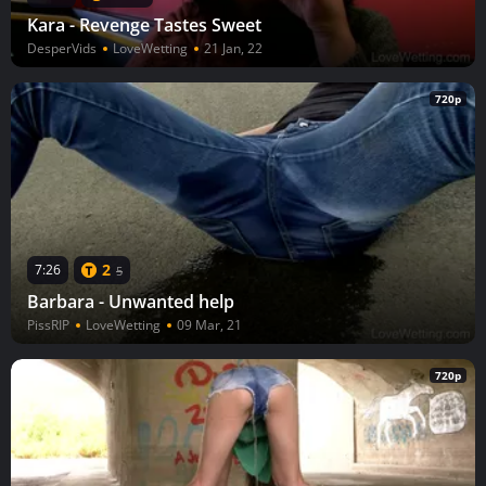
Kara - Revenge Tastes Sweet
DesperVids
LoveWetting
21 Jan, 22
720p
2
7:26
5
Barbara - Unwanted help
PissRIP
LoveWetting
09 Mar, 21
720p