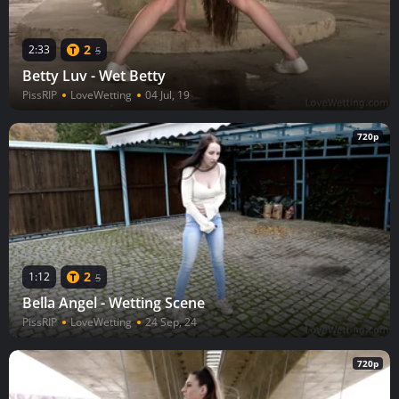
2
2:33
5
Betty Luv - Wet Betty
PissRIP
LoveWetting
04 Jul, 19
720p
2
1:12
5
Bella Angel - Wetting Scene
PissRIP
LoveWetting
24 Sep, 24
720p