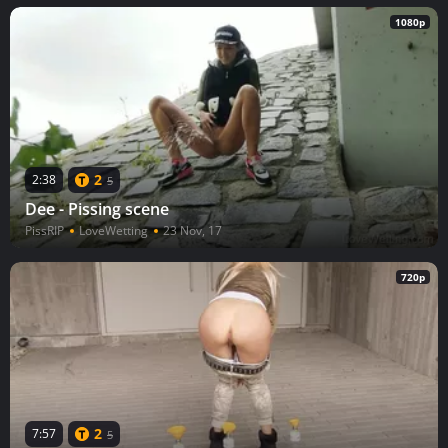
1080p
2
2:38
5
Dee - Pissing scene
PissRIP
LoveWetting
23 Nov, 17
720p
2
7:57
5