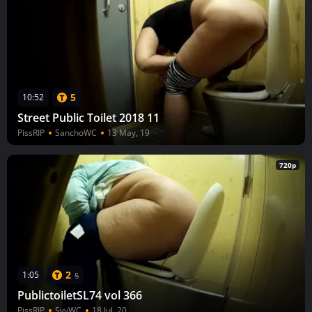
5
10:52
Street Public Toilet 2018 11
PissRIP
SanchoWC
13 May, 19
720p
2
1:05
5
PublictoiletSL74 vol 366
PissRIP
SvvWC
18 Jul, 20