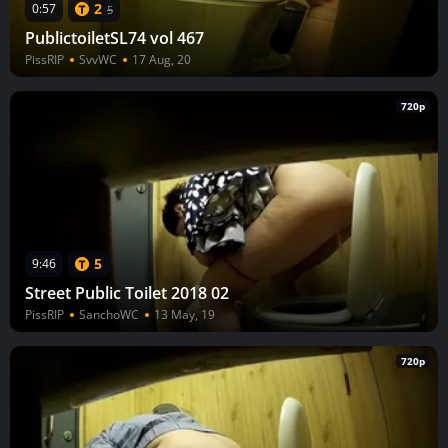
2
0:57
5
PublictoiletSL74 vol 467
PissRIP
SvvWC
17 Aug, 20
720p
5
9:46
Street Public Toilet 2018 02
PissRIP
SanchoWC
13 May, 19
720p