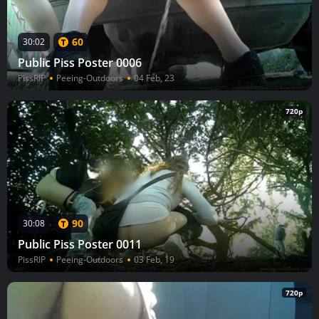
60
30:02
Public Piss Poster 0006
PissRIP
Peeing-Outdoors
04 Feb, 23
720p
90
30:08
Public Piss Poster 0011
PissRIP
Peeing-Outdoors
03 Feb, 19
720p