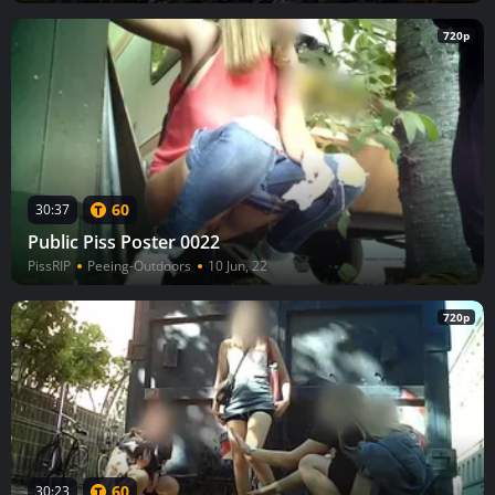
720p
60
30:37
Public Piss Poster 0022
PissRIP
Peeing-Outdoors
10 Jun, 22
720p
60
30:23