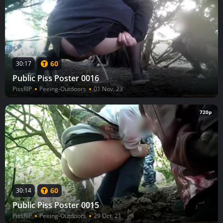
60
30:17
Public Piss Poster 0016
PissRIP
Peeing-Outdoors
01 Nov, 23
720p
60
30:14
Public Piss Poster 0015
PissRIP
Peeing-Outdoors
29 Oct, 21