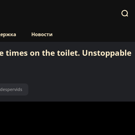
держка
Новости
e times on the toilet. Unstoppable
 despervids