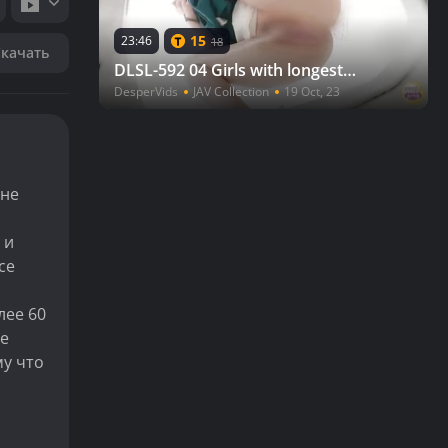
15
23:46
18
Скачать
DLSL-592 04 Girls with longest pee times on the toilet. Unstoppable Urine
DesperVids
JAV Collection
19 Oct, 23
 не
 и
се
лее 60
ие
му что