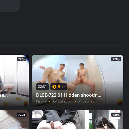
720p
720p
9
22:31
12
DLEE-759 05 Emergency! Peeing
DLEE-723 01 Hidden shooting: girls who release urine in the shower room after the club activities. VOL. 2
PissRIP
JAV Collection
01 Sep, 23
720p
720p