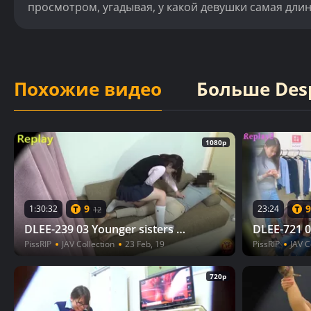
просмотром, угадывая, у какой девушки самая дли
Похожие видео
Больше Des
1080p
9
9
1:30:32
23:24
12
DLEE-239 03 Younger sisters leaking diaries Indoor wetting voyeur VOL 3
PissRIP
JAV Collection
23 Feb, 19
PissRIP
JAV C
720p