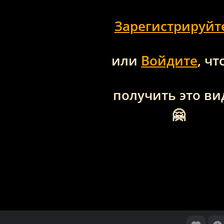
Зарегистрируйт
или
Войдите
, ч
получить это ви
🤗