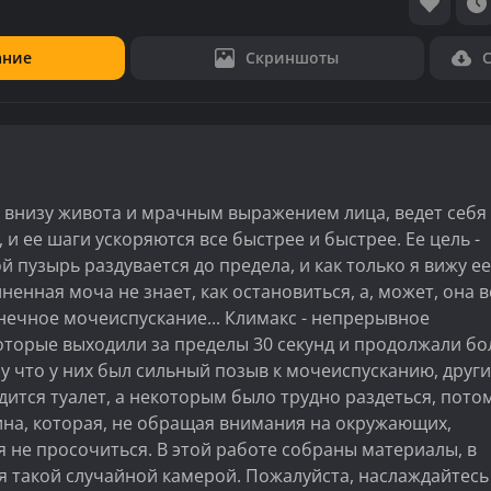
ание
Скриншоты
й внизу живота и мрачным выражением лица, ведет себя
 и ее шаги ускоряются все быстрее и быстрее. Ее цель -
 пузырь раздувается до предела, и как только я вижу ее
ненная моча не знает, как остановиться, а, может, она в
нечное мочеиспускание... Климакс - непрерывное
торые выходили за пределы 30 секунд и продолжали бо
му что у них был сильный позыв к мочеиспусканию, друг
дится туалет, а некоторым было трудно раздеться, пото
ина, которая, не обращая внимания на окружающих,
 не просочиться. В этой работе собраны материалы, в
я такой случайной камерой. Пожалуйста, наслаждайтесь