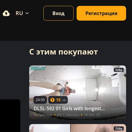
RU
Вход
Регистрация
С этим покупают
720p
15
24:50
18
DLSL-592 01 Girls with longest pee times on the toilet. Unstoppable Urine
DesperVids
JAV Collection
19 Oct, 23
720p