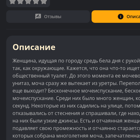
Отзывы
Опис
Описание
Женщина, идущая по городу средь бела дня с руко
так, как окружающие. Кажется, что она что-то ищет,
общественный туалет. До этого момента ее мочевой
унитаз, моча сразу же вытекает из уретры. Перепол
еще выходит? Бесконечное мочеиспускание, беско
мочеиспускание. Среди них было много женщин, ко
секунд. Некоторые из них садились на улице, пото
отказывались от стеснения и спрашивали, где нахо
на них были узкие джинсы. Есть и отчаянная женщ
подавляет свою промежность и отчаянно старается
которых собрана многолетняя моча, запечатленна