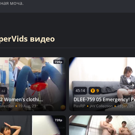
нная моча.
perVids видео
720p
9
45:14
12
DLEE-721 02 Women’s clothing store hidden camera: jeans soaking wet due to pee leakage
ollection
19 Aug, 23
PissRIP
JAV Collection
15 Jan, 25
720p