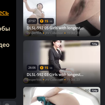
есь
15
27:57
18
тобы
DLSL-592 05 Girls with longest pee times on the toilet. Unstoppable Urine
DesperVids
JAV Collection
19 Oct, 23
део
720p
15
26:06
18
DLSL-592 03 Girls with longest pee times on the toilet. Unstoppable Urine
DesperVids
JAV Collection
19 Oct, 23
720p