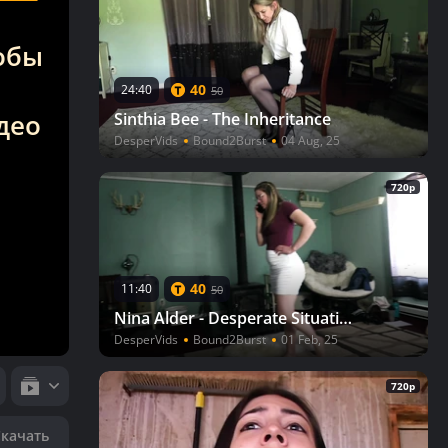
тобы
40
24:40
50
део
Sinthia Bee - The Inheritance
DesperVids
Bound2Burst
04 Aug, 25
720p
40
11:40
50
Nina Alder - Desperate Situation
DesperVids
Bound2Burst
01 Feb, 25
720p
Скачать