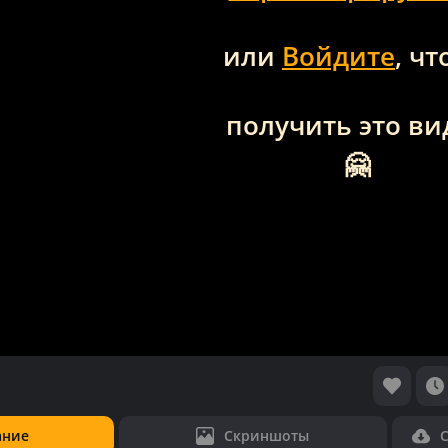
или
Войдите
, ч
получить это ви
🤗
ание
Скриншоты