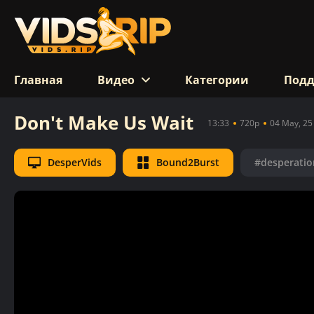
Главная
Видео
Категории
Под
Don't Make Us Wait
13:33
720p
04 May, 25
DesperVids
Bound2Burst
#desperatio