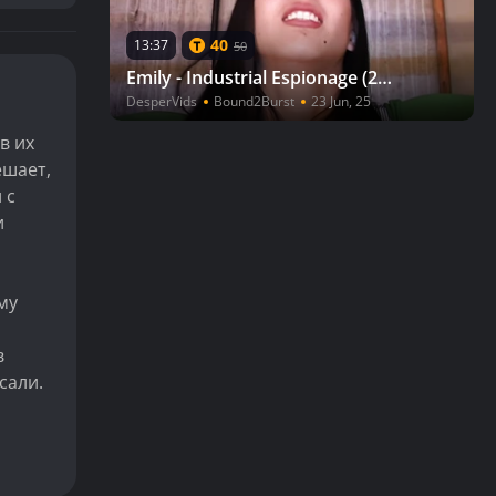
40
13:37
50
Emily - Industrial Espionage (2025 Remaster)
DesperVids
Bound2Burst
23 Jun, 25
в их
ешает,
 с
и
му
в
сали.