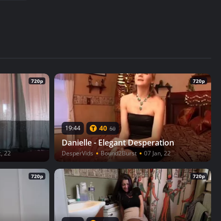
720p
720p
40
19:44
50
Danielle - Elegant Desperation
, 22
DesperVids
Bound2Burst
07 Jan, 22
720p
720p