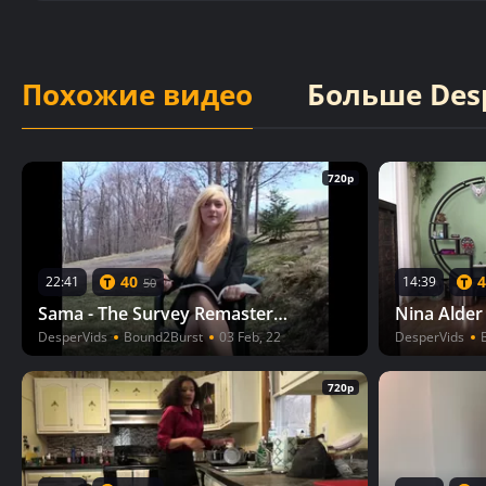
Похожие видео
Больше Des
720p
40
4
22:41
14:39
50
Sama - The Survey Remastered
Nina Alder 
DesperVids
Bound2Burst
03 Feb, 22
DesperVids
720p