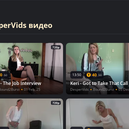
perVids видео
720p
0
40
13:50
50
50
- The Job Interview
Keri - Got to Take That Call
Bound2Burst
01 Feb, 25
DesperVids
Bound2Burst
05 Dec
720p