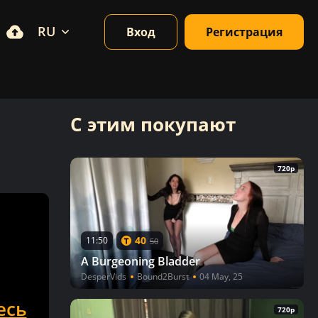
RU
Вход
Регистрация
С этим покупают
720p
40
11:50
50
A Burgeoning Bladder
DesperVids
Bound2Burst
04 May, 25
есь
720p