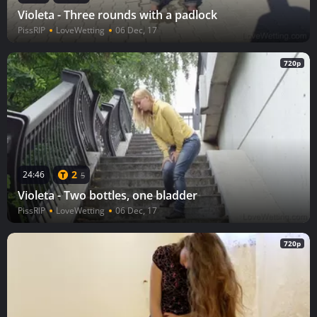
Violeta - Three rounds with a padlock
PissRIP
LoveWetting
06 Dec, 17
720p
2
24:46
5
Violeta - Two bottles, one bladder
PissRIP
LoveWetting
06 Dec, 17
720p