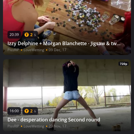
2
20:39
5
Izzy Delphine + Morgan Blanchette - Jigsaw & two girls
PissRIP
LoveWetting
09 Dec, 17
720p
2
16:00
5
Dee - desperation dancing Second round
PissRIP
LoveWetting
23 Nov, 17