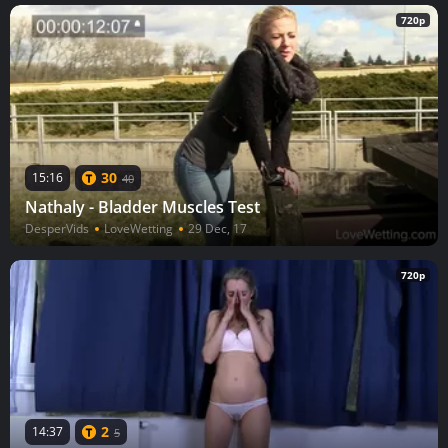
720p
30
15:16
40
Nathaly - Bladder Muscles Test
DesperVids
LoveWetting
29 Dec, 17
720p
2
14:37
5