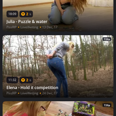
2
18:09
5
Julia - Puzzle & water
PissRIP
LoveWetting
13 Dec, 17
720p
2
11:32
5
Elena - Hold it competition
PissRIP
LoveWetting
24 Dec, 17
720p