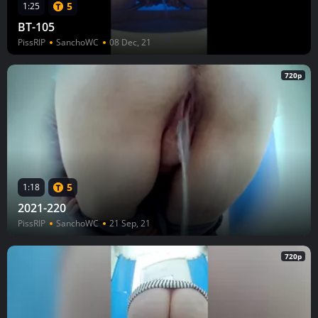
5
1:25
BT-105
PissRIP
SanchoWC
08 Dec, 21
720p
5
1:18
2021-220
PissRIP
SanchoWC
21 Sep, 21
720p