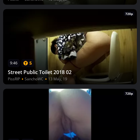
720p
5
9:46
Street Public Toilet 2018 02
PissRIP
SanchoWC
13 May, 19
720p