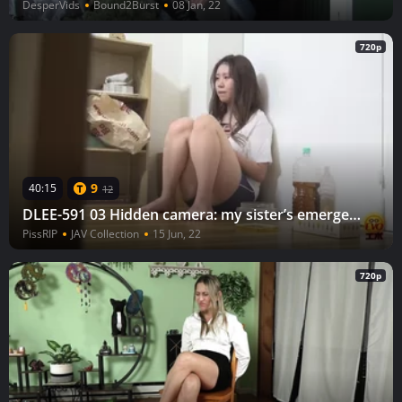
DesperVids
Bound2Burst
08 Jan, 22
720p
9
40:15
12
DLEE-591 03 Hidden camera: my sister’s emergency pee! “I can not go to the toilet at night because I am scared!”
PissRIP
JAV Collection
15 Jun, 22
720p