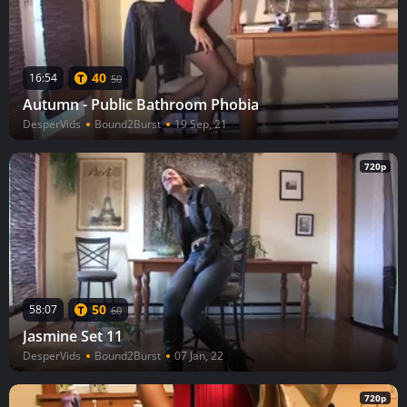
40
16:54
50
Autumn - Public Bathroom Phobia
DesperVids
Bound2Burst
19 Sep, 21
720p
50
58:07
60
Jasmine Set 11
DesperVids
Bound2Burst
07 Jan, 22
720p