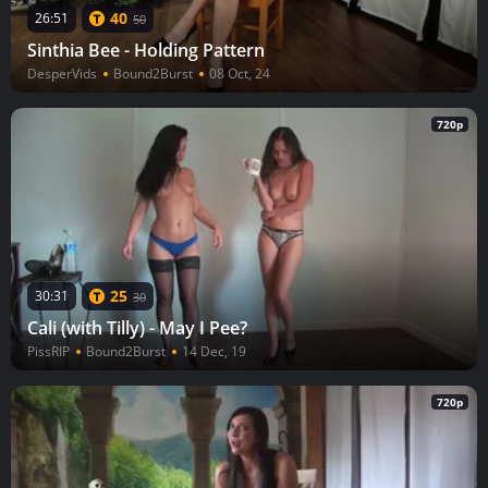
40
26:51
50
Sinthia Bee - Holding Pattern
DesperVids
Bound2Burst
08 Oct, 24
720p
25
30:31
30
Cali (with Tilly) - May I Pee?
PissRIP
Bound2Burst
14 Dec, 19
720p