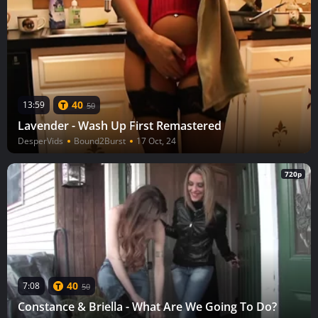
40
13:59
50
Lavender - Wash Up First Remastered
DesperVids
Bound2Burst
17 Oct, 24
720p
40
7:08
50
Constance & Briella - What Are We Going To Do?